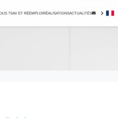
OUS ?
SAV ET RÉEMPLOI
RÉALISATIONS
ACTUALITÉS
SERIFLEX 41
Le rapport qualité / prix optimal. Un produit
résistant fiable et adapté aux nombreuses