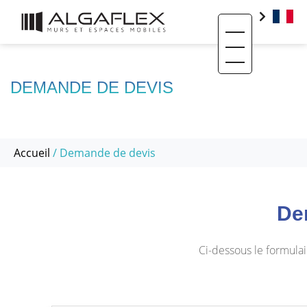
Toggle navigati
PRODUITS
BIM
DEMANDE DE DEVIS
BASE DOCUMENTAIRE
CONTACT
Accueil
/ Demande de devis
QUI SOMMES-NOUS ?
SAV ET RÉEMPLOI
De
RÉALISATIONS
ACTUALITÉS
Ci-dessous le formula