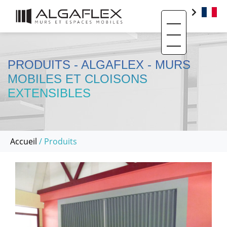
Toggle navigati
PRODUITS
BIM
PRODUITS - ALGAFLEX - MURS
MOBILES ET CLOISONS
BASE DOCUMENTAIRE
EXTENSIBLES
CONTACT
QUI SOMMES-NOUS ?
Accueil
/ Produits
SAV ET RÉEMPLOI
RÉALISATIONS
ACTUALITÉS