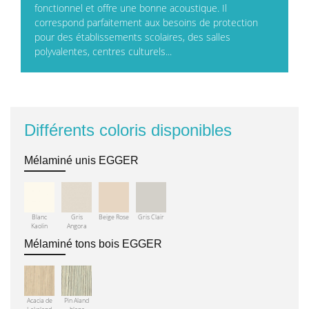
fonctionnel et offre une bonne acoustique. Il
correspond parfaitement aux besoins de protection
pour des établissements scolaires, des salles
polyvalentes, centres culturels...
Différents coloris disponibles
Mélaminé unis EGGER
Blanc
Gris
Beige Rose
Gris Clair
Kaolin
Angora
Mélaminé tons bois EGGER
Acacia de
Pin Aland