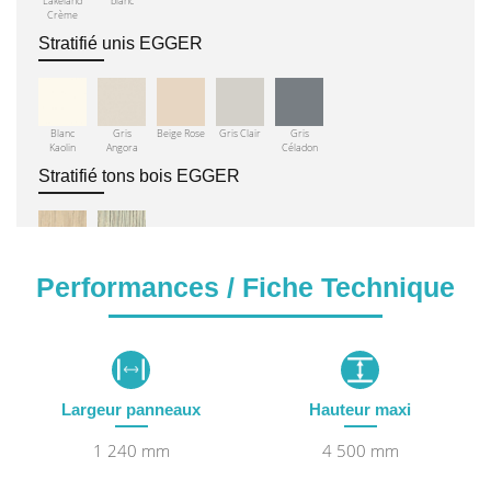
Lakeland
blanc
Crème
Stratifié unis EGGER
Blanc
Gris
Beige Rose
Gris Clair
Gris
Kaolin
Angora
Céladon
Stratifié tons bois EGGER
Acacia
Pin Aland
Performances / Fiche Technique
Lakeland
blanc
Crème
Stratifié HPL ABET LAMINATI (coloris non
contractuels)
Largeur panneaux
Hauteur maxi
499 Bleu
1 240 mm
4 500 mm
California