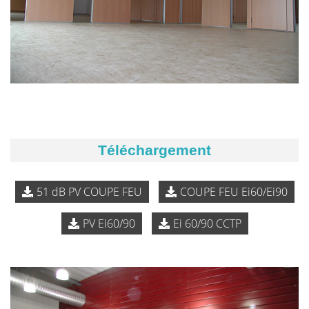
Téléchargement
51 dB PV COUPE FEU
COUPE FEU Ei60/Ei90
PV Ei60/90
Ei 60/90 CCTP