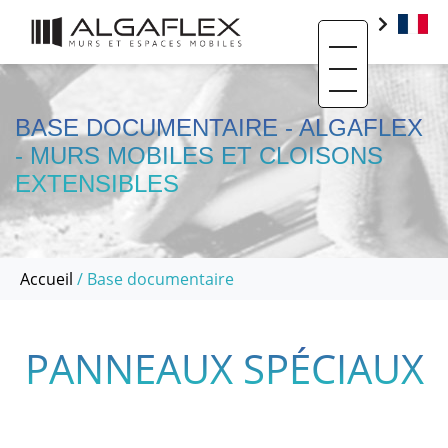
Toggle navigati
PRODUITS
BIM
BASE DOCUMENTAIRE - ALGAFLEX
- MURS MOBILES ET CLOISONS
BASE DOCUMENTAIRE
EXTENSIBLES
CONTACT
QUI SOMMES-NOUS ?
Accueil
/ Base documentaire
SAV ET RÉEMPLOI
RÉALISATIONS
PANNEAUX SPÉCIAUX
ACTUALITÉS