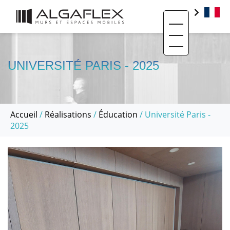
Toggle navigati
PRODUITS
BIM
UNIVERSITÉ PARIS - 2025
BASE DOCUMENTAIRE
CONTACT
Accueil
/
Réalisations
/
Éducation
/ Université Paris -
QUI SOMMES-NOUS ?
2025
SAV ET RÉEMPLOI
RÉALISATIONS
ACTUALITÉS