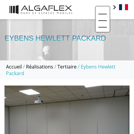
Toggle navigati
PRODUITS
BIM
EYBENS HEWLETT PACKARD
BASE DOCUMENTAIRE
CONTACT
Accueil
/
Réalisations
/
Tertiaire
/ Eybens Hewlett
QUI SOMMES-NOUS ?
Packard
SAV ET RÉEMPLOI
RÉALISATIONS
ACTUALITÉS