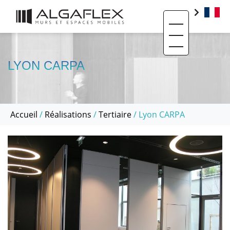
Toggle navigati
PRODUITS
BIM
LYON CARPA
BASE DOCUMENTAIRE
CONTACT
Accueil
/
Réalisations
/
Tertiaire
/ Lyon CARPA
QUI SOMMES-NOUS ?
SAV ET RÉEMPLOI
RÉALISATIONS
ACTUALITÉS