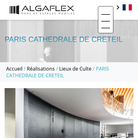
Toggle navigati
PRODUITS
BIM
PARIS CATHEDRALE DE CRETEIL
BASE DOCUMENTAIRE
CONTACT
Accueil
/
Réalisations
/
Lieux de Culte
/ PARIS
QUI SOMMES-NOUS ?
CATHEDRALE DE CRETEIL
SAV ET RÉEMPLOI
RÉALISATIONS
ACTUALITÉS