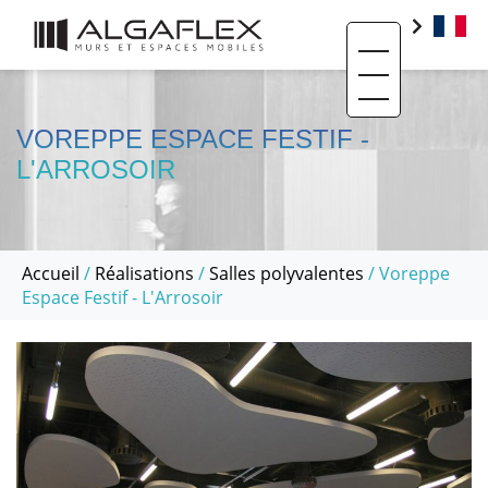
Toggle navigati
PRODUITS
BIM
VOREPPE ESPACE FESTIF -
L'ARROSOIR
BASE DOCUMENTAIRE
CONTACT
QUI SOMMES-NOUS ?
Accueil
/
Réalisations
/
Salles polyvalentes
/ Voreppe
Espace Festif - L'Arrosoir
SAV ET RÉEMPLOI
RÉALISATIONS
ACTUALITÉS