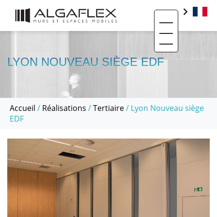
Toggle navigati
PRODUITS
BIM
LYON NOUVEAU SIÈGE EDF
BASE DOCUMENTAIRE
CONTACT
Accueil
/
Réalisations
/
Tertiaire
/ Lyon Nouveau siège
QUI SOMMES-NOUS ?
EDF
SAV ET RÉEMPLOI
RÉALISATIONS
ACTUALITÉS