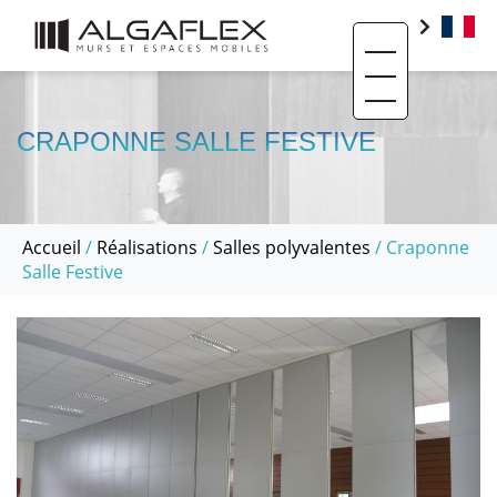
Toggle navigati
PRODUITS
BIM
CRAPONNE SALLE FESTIVE
BASE DOCUMENTAIRE
CONTACT
Accueil
/
Réalisations
/
Salles polyvalentes
/ Craponne
QUI SOMMES-NOUS ?
Salle Festive
SAV ET RÉEMPLOI
RÉALISATIONS
ACTUALITÉS