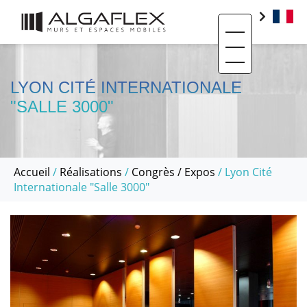
Toggle navigati
PRODUITS
BIM
LYON CITÉ INTERNATIONALE
"SALLE 3000"
BASE DOCUMENTAIRE
CONTACT
QUI SOMMES-NOUS ?
Accueil
/
Réalisations
/
Congrès / Expos
/ Lyon Cité
Internationale "Salle 3000"
SAV ET RÉEMPLOI
RÉALISATIONS
ACTUALITÉS