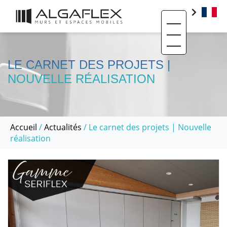
Toggle navigati
PRODUITS
BIM
LE CARNET DES PROJETS |
NOUVELLE RÉALISATION
BASE DOCUMENTAIRE
CONTACT
QUI SOMMES-NOUS ?
Accueil
/
Actualités
/ Le carnet des projets | Nouvelle
réalisation
SAV ET RÉEMPLOI
RÉALISATIONS
ACTUALITÉS