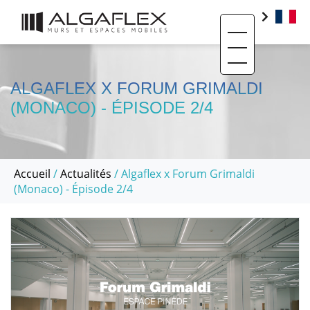
Toggle navigati
PRODUITS
BIM
ALGAFLEX X FORUM GRIMALDI
(MONACO) - ÉPISODE 2/4
BASE DOCUMENTAIRE
CONTACT
QUI SOMMES-NOUS ?
Accueil
/
Actualités
/ Algaflex x Forum Grimaldi
(Monaco) - Épisode 2/4
SAV ET RÉEMPLOI
RÉALISATIONS
ACTUALITÉS