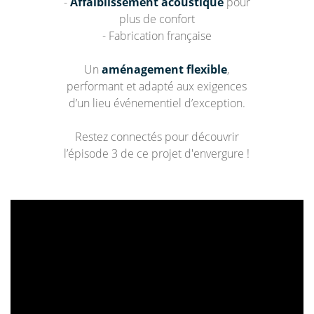
-
Affaiblissement acoustique
pour
plus de confort
- Fabrication française
Un
aménagement flexible
,
performant et adapté aux exigences
d’un lieu événementiel d’exception.
Restez connectés pour découvrir
l’épisode 3 de ce projet d'envergure !