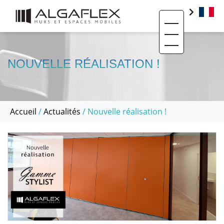
Toggle navigati
PRODUITS
BIM
NOUVELLE RÉALISATION !
BASE DOCUMENTAIRE
CONTACT
Accueil
/
Actualités
/ Nouvelle réalisation !
QUI SOMMES-NOUS ?
SAV ET RÉEMPLOI
RÉALISATIONS
ACTUALITÉS