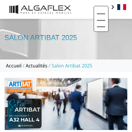
Toggle navigati
PRODUITS
BIM
SALON ARTIBAT 2025
BASE DOCUMENTAIRE
CONTACT
Accueil
/
Actualités
/ Salon Artibat 2025
QUI SOMMES-NOUS ?
SAV ET RÉEMPLOI
RÉALISATIONS
ACTUALITÉS